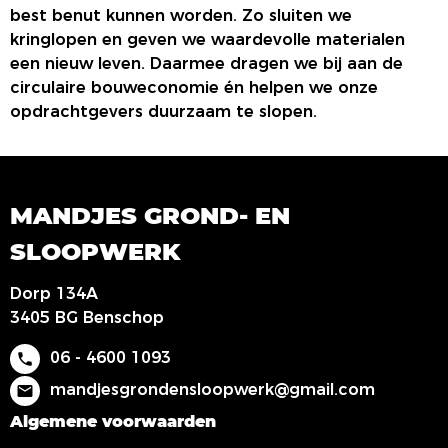
best benut kunnen worden. Zo sluiten we
kringlopen en geven we waardevolle materialen
een nieuw leven. Daarmee dragen we bij aan de
circulaire bouweconomie én helpen we onze
opdrachtgevers duurzaam te slopen.
MANDJES GROND- EN
SLOOPWERK
Dorp 134A
3405 BG Benschop
06 - 4600 1093
phone
mandjesgrondensloopwerk@gmail.com
mail
Algemene voorwaarden